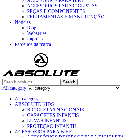
ACESSÓRIOS PARA BIKE
ACESSÓRIOS PARA CICLISTAS
PEÇAS E COMPONENTES
FERRAMENTAS E MANUTENÇÃO
Notícias
Blog
Webséries
Imprensa
Parceiros da marca
Menu
Search
Search
for:
All category
All category
ABSOLUTE KIDS
BICICLETAS NACIONAIS
CAPACETES INFANTIS
LUVAS INFANTIS
PROTEÇÃO INFANTIL
ACESSÓRIOS PARA BIKE