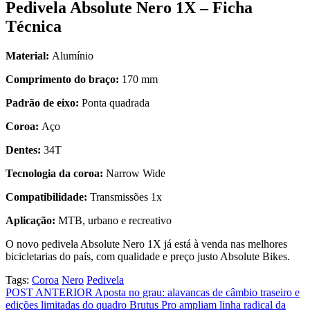
Pedivela Absolute Nero 1X – Ficha
Técnica
Material:
Alumínio
Comprimento do braço:
170 mm
Padrão de eixo:
Ponta quadrada
Coroa:
Aço
Dentes:
34T
Tecnologia da coroa:
Narrow Wide
Compatibilidade:
Transmissões 1x
Aplicação:
MTB, urbano e recreativo
O novo pedivela Absolute Nero 1X já está à venda nas melhores
bicicletarias do país, com qualidade e preço justo Absolute Bikes.
Tags:
Coroa
Nero
Pedivela
Navegação
POST ANTERIOR
Aposta no grau: alavancas de câmbio traseiro e
edições limitadas do quadro Brutus Pro ampliam linha radical da