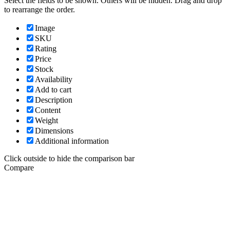
Select the fields to be shown. Others will be hidden. Drag and drop
to rearrange the order.
Image
SKU
Rating
Price
Stock
Availability
Add to cart
Description
Content
Weight
Dimensions
Additional information
Click outside to hide the comparison bar
Compare