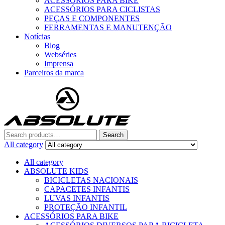
ACESSÓRIOS PARA BIKE
ACESSÓRIOS PARA CICLISTAS
PEÇAS E COMPONENTES
FERRAMENTAS E MANUTENÇÃO
Notícias
Blog
Webséries
Imprensa
Parceiros da marca
Menu
Search
Search
for:
All category
All category
ABSOLUTE KIDS
BICICLETAS NACIONAIS
CAPACETES INFANTIS
LUVAS INFANTIS
PROTEÇÃO INFANTIL
ACESSÓRIOS PARA BIKE