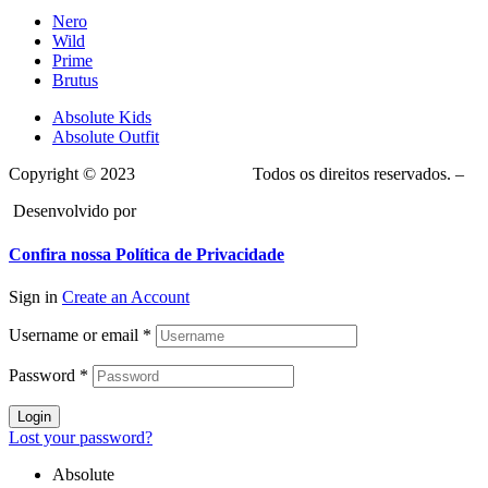
Nero
Wild
Prime
Brutus
Absolute Kids
Absolute Outfit
Copyright © 2023
Absolute Bikes.
Todos os direitos reservados. –
Desenvolvido por
Greenhouse
Confira nossa Política de Privacidade
Sign in
Create an Account
Username or email
*
Password
*
Login
Lost your password?
Absolute