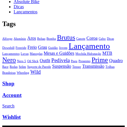
Absolute Bike
Dicas
Lançamentos
Tags
Brutus
Aros
Coroa
Alforge
Alumínio
Bolsas
Bomba
Canote
Cubo
Dicas
Lançamento
Freio
Grau
Downhill
Freeride
Guidão
Jovem
Mesas e Guidões
MTB
Lançamentos
Luvas
Manoplas
Mochila Hidratação
Nero
Prime
Pedivela
Outfit
Quadro
Nero 5
Oil Slick
Pneu
Presentes
Suspensão
Transmissão
Race
Rodas
Selim
Suporte de Parede
Tensor
Trilhas
Wild
Brasileiras
Wheeling
Shop
Account
Search
Wishlist