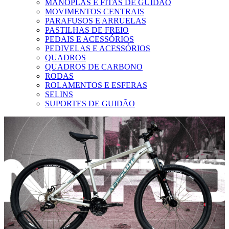
MANOPLAS E FITAS DE GUIDÃO
MOVIMENTOS CENTRAIS
PARAFUSOS E ARRUELAS
PASTILHAS DE FREIO
PEDAIS E ACESSÓRIOS
PEDIVELAS E ACESSÓRIOS
QUADROS
QUADROS DE CARBONO
RODAS
ROLAMENTOS E ESFERAS
SELINS
SUPORTES DE GUIDÃO