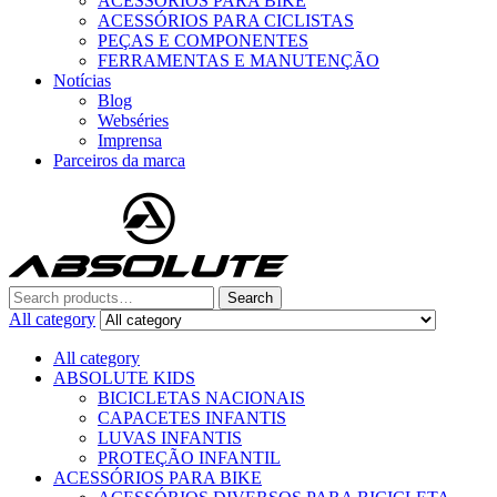
ACESSÓRIOS PARA BIKE
ACESSÓRIOS PARA CICLISTAS
PEÇAS E COMPONENTES
FERRAMENTAS E MANUTENÇÃO
Notícias
Blog
Webséries
Imprensa
Parceiros da marca
Menu
Search
Search
for:
All category
All category
ABSOLUTE KIDS
BICICLETAS NACIONAIS
CAPACETES INFANTIS
LUVAS INFANTIS
PROTEÇÃO INFANTIL
ACESSÓRIOS PARA BIKE