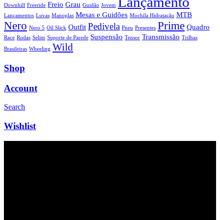
Lançamento
Freio
Grau
Downhill
Freeride
Guidão
Jovem
Mesas e Guidões
MTB
Lançamentos
Luvas
Manoplas
Mochila Hidratação
Nero
Prime
Pedivela
Outfit
Quadro
Nero 5
Oil Slick
Pneu
Presentes
Suspensão
Transmissão
Race
Rodas
Selim
Suporte de Parede
Tensor
Trilhas
Wild
Brasileiras
Wheeling
Shop
Account
Search
Wishlist