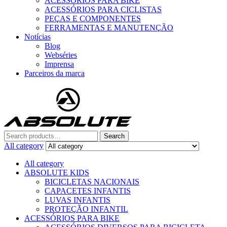
ACESSÓRIOS PARA BIKE
ACESSÓRIOS PARA CICLISTAS
PEÇAS E COMPONENTES
FERRAMENTAS E MANUTENÇÃO
Notícias
Blog
Webséries
Imprensa
Parceiros da marca
Menu
Search
Search
for:
All category
All category
ABSOLUTE KIDS
BICICLETAS NACIONAIS
CAPACETES INFANTIS
LUVAS INFANTIS
PROTEÇÃO INFANTIL
ACESSÓRIOS PARA BIKE