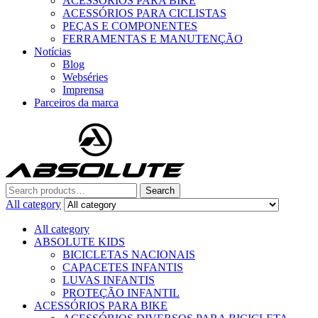
ACESSÓRIOS PARA BIKE
ACESSÓRIOS PARA CICLISTAS
PEÇAS E COMPONENTES
FERRAMENTAS E MANUTENÇÃO
Notícias
Blog
Webséries
Imprensa
Parceiros da marca
Menu
Search
Search
for:
All category
All category
ABSOLUTE KIDS
BICICLETAS NACIONAIS
CAPACETES INFANTIS
LUVAS INFANTIS
PROTEÇÃO INFANTIL
ACESSÓRIOS PARA BIKE